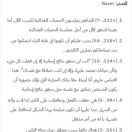
المصدر:
Naver
[+222, -7] المشاهير يمارسون الحميات الغذائية لكسب المال، أما
بقيتنا فننفق المال من أجل ممارسة الحميات الغذائية.
[+218, -54] يجب عليكم أن تكونوا في غاية الثراء لتتمكنوا من
بدء صباحاتكم بتمارين الكارديو…
[+114, -10] “أنت لن تحقق نتائج إيجابية إلا إن فعلت كل شيء
وكأن حياتك تعتمد عليها، وإلا إن كنت صادقا مع نفسك”. هذا
اقتباس ملهم. أنا أرتبط حقا بتلك الجزئية التي تؤكد بضرورة أن
يكون الشخص صادق مع نفسه حتى يحقق نتائج إيجابية
[+98, -5] هي حققت بالفعل وحافظت على الكثير لذا لا بد وأنه
من السهل جدا عليها أن تكون صارمة بهذا الشكل لتحافظ على
نفسها، يا له من أمر مذهل
[+55, -3] هناك دائما سبب منطقي وراء نجاح الناس