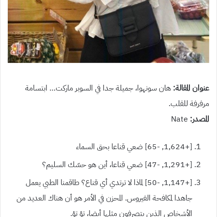
عنوان المقالة:
هان سونهوا، جميلة جدا في السوبر ماركت… ابتسامة
مرفرفة للقلب.
المصدر:
Nate
[+1,624, -65] ضعي قناعا بحق السماء
[+1,291, -47] ضعي قناعا، أين هو حسّك السليم؟
[+1,147, -50] لماذا لا ترتدي أي قناع؟ طاقمنا الطبي يعمل
جاهدا لمكافحة الفيروس. المحزن في الأمر هو أن هناك العديد من
الأشخاص الذين يتصرفون مثلها أيضا، تؤ تؤ.