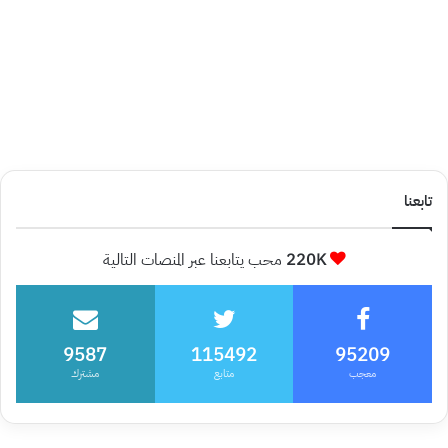
تابعنا
220K
محب يتابعنا عبر المنصات التالية
9587
115492
95209
معجب
متابع
مشترك