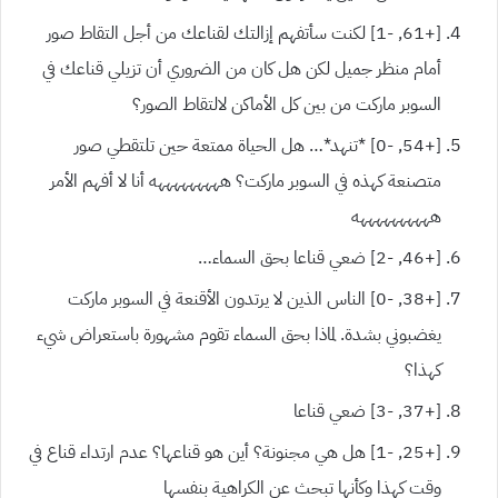
[+61, -1] لكنت سأتفهم إزالتك لقناعك من أجل التقاط صور
أمام منظر جميل لكن هل كان من الضروري أن تزيلي قناعك في
السوبر ماركت من بين كل الأماكن لالتقاط الصور؟
[+54, -0] *تنهد*… هل الحياة ممتعة حين تلتقطي صور
متصنعة كهذه في السوبر ماركت؟ هههههههههه أنا لا أفهم الأمر
ههههههههههه
[+46, -2] ضعي قناعا بحق السماء…
[+38, -0] الناس الذين لا يرتدون الأقنعة في السوبر ماركت
يغضبوني بشدة. لماذا بحق السماء تقوم مشهورة باستعراض شيء
كهذا؟
[+37, -3] ضعي قناعا
[+25, -1] هل هي مجنونة؟ أين هو قناعها؟ عدم ارتداء قناع في
وقت كهذا وكأنها تبحث عن الكراهية بنفسها