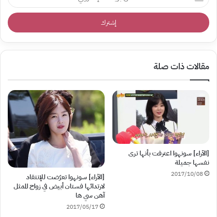
بريدك
الإلكتروني
مقالات ذات صلة
[الآراء] سونهوا اعترفت بأنها ترى
نفسها جميلة
2017/10/08
[الآراء] سونهوا تعرّضت للإنتقاد
لارتدائها فستان أبيض في زواج الممثل
آهن سي ها
2017/05/17