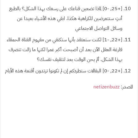
[+25, -0] لماذا تضعين قناعك على رسغك بهذا الشكل؟ بالطبع
أنتِ ستتعرضين للكراهية هكذا. ابقي هذه الأشياء بعيدا عن
وسائل التواصل الاجتماعي
[+22, -1] لكنت ستعتقد بأنها ستكتفي من مفهوم الفتاة الحمقاء
فارغة العقل الآن بعد أن أصبحت أكبر عمرا لكنها ما زالت تتصرف
بهذا الشكل. ألم يحن الوقت بعد لتثقيف نفسك؟
[+22, -0] البقالات ستطردكم إن لم تكونوا ترتدون أقنعة هذه الأيام
المصدر:
netizenbuzz