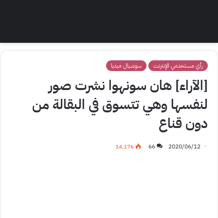
رأي مستخدمي الإنترنت
سوشيال ميديا
[الآراء] هان سونهوا نشرت صور
لنفسها وهي تتسوق في البقالة من
دون قناع
14٬176
66
2020/06/12