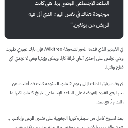
التباعد الإجتماعي الموصى بها. هي كانت
موجودة هناك في نفس اليوم الذي أتى فيه
المريض من يونغين.”
في الفيديو الذي قدمه المخبر لصحيفة Wikitree، فإن بارك غيوري ظهرت
وهي ترقص على إحدى أغاني فرقة كارا. ويمكن رؤيتها وهي لا ترتدي أي
قناع وقتها.
في وقت زيارتها لذلك الملهى يوم 2 مايو، الحكومة كانت قد أعلنت عن
نيتها رفع القيود المفروضة على التباعد الإجتماعي بتاريخ 5 مايو لكنها ما
زالت لم تُرفع بعد.
بعد أسبوع كامل من سيطرة كوريا الجنوبية على تفشي المرض وإبلاغها بـ
0-3 حالات يوميا فقط، ظهرت مؤخرا 85 حالة جديدة مؤكدة بفيروس