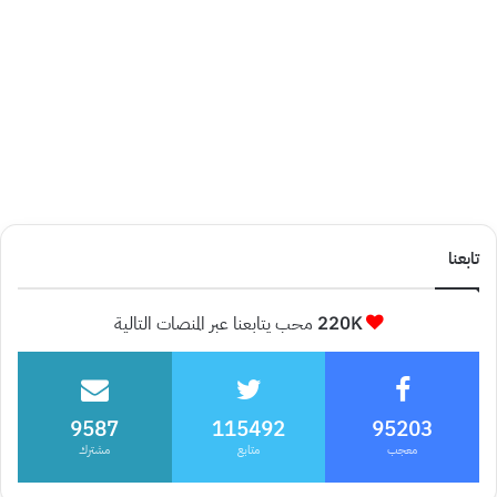
تابعنا
220K
محب يتابعنا عبر المنصات التالية
9587
115492
95203
معجب
متابع
مشترك