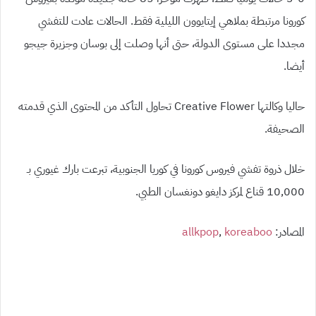
كورونا مرتبطة بملاهي إيتايوون الليلية فقط. الحالات عادت للتفشي
مجددا على مستوى الدولة، حتى أنها وصلت إلى بوسان وجزيرة جيجو
أيضا.
حاليا وكالتها Creative Flower تحاول التأكد من المحتوى الذي قدمته
الصحيفة.
خلال ذروة تفشي فيروس كورونا في كوريا الجنوبية، تبرعت بارك غيوري بـ
10,000 قناع لمركز دايغو دونغسان الطبي.
المصادر:
koreaboo
,
allkpop