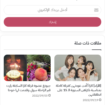
أدخل
بريدك
الإلكتروني
مقالات ذات صلة
[الآراء] كارا أكّدن عودتهن كفرقة كاملة
جيونغ عضوة فرقة كارا السابقة زارت
بمناسبة ذكراهن السنوية الـ 15 على
قبر الراحلة سولي وقدمت لها خوخا
انطلاقتهن
2022/09/03
2022/09/19