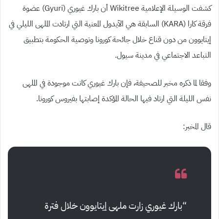
كشفت الوسيلة الإعلامية Wikitree أن بارك غيوري (Gyuri) عضوة
فرقة كارا (KARA) السابقة هي الآيدول المعنية التي ارتادت الملهى الليلي في
إيتايوون من دون قناع خلال جائحة كورونا وتوصية الحكومة بتطبيق
التباعد الاجتماعي في مدينة سيول.
وفقا لما ذكره مخبر للصحيفة، فإن بارك غيوري كانت موجودة في الملهى
نفس الليلة التي ارتاد فيها الحالة المؤكدة إصابتها بفيروس كورونا.
قال المخبر:
“بارك غيوري زارت ملهى إيتايوون خلال فترة