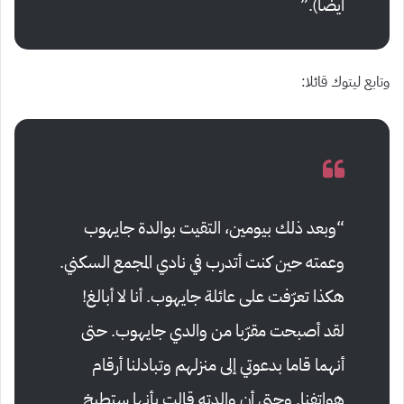
أيضا).”
وتابع ليتوك قائلا:
“وبعد ذلك بيومين، التقيت بوالدة جايهوب
وعمته حين كنت أتدرب في نادي المجمع السكني.
هكذا تعرّفت على عائلة جايهوب. أنا لا أبالغ!
لقد أصبحت مقرّبا من والدي جايهوب. حتى
أنهما قاما بدعوتي إلى منزلهم وتبادلنا أرقام
هواتفنا. وحتى أن والدته قالت بأنها ستطبخ