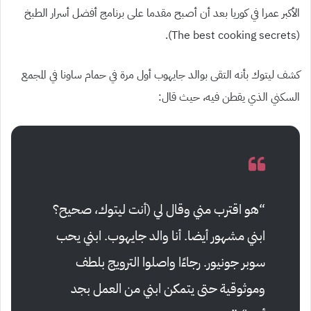
الأكبر عمرا في كوريا بعد أن أصبح مقدما على برنامج أفضل أسرار الطبخ
(The best cooking secrets).
كشف ليتوك بأنه التقى بوالد جايهوب أول مرة في حمام ساونا في المجمع
السكني الذي يقطن فيه، حيث قال:
“هو اقترب مني وقال لي (أنت ليتوك، صحيح؟
ابني مشهور أيضا. أنا والد جايهوب. ابني يحب
سوبر جونيور. رجاءًا واصلوا الترويج بلطف
وموثوقية حتى يتمكن ابني من العمل بجد