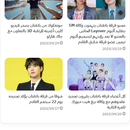
محبو فرقة بانقتان يتهمون وكالة SM
جونغكوك من بانقتان يصدر فيديو
بتقليد ألبوم Layover الخاص
كليب أغنيته المرتقبة 3D بالتعاون مع
بالعضو V بعد رؤيتهم لتصميم ألبوم
جاك هارلو
تيمين عضو فرقة شايني القادم
2023/09/29
2023/10/23
كل أعضاء فرقة بانقتان يقررون تجديد
شوقا من فرقة بانقتان يؤكد تجنيده
عقدوهم مع وكالة بيغ هيت ميوزك
يوم 22 سبتمبر القادم
للمرة الثانية
2023/09/17
2023/09/20