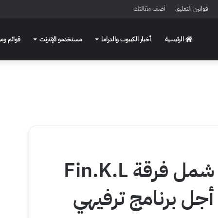
قوانين التعليق
أضف مقالتك
الرئيسية
أخبار الكيبوب والدراما
مستخدمو الإنترنت
قوائم ومو
[الآراء] سيعاد لم شمل فرقة Fin.K.L
 من أجل برنامج ترفيهي