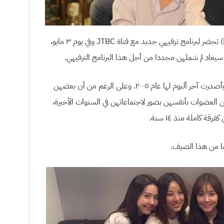
لقد ذُكر مسبقا أن لي هيوري (Lee Hyori) تحضر لبرنامج ترفيهي جديد مع قناة JTBC وفي يوم ٣ مايو،
بدأت فرقة Fin.K.L انطلاقتها عام ١٩٩٨ وأصدرت آخر ألبوم لها عام ٢٠٠٥. وعلى الرغم من أن بعضهن
ن العضوات بأنفسهن بصور لاجتماعاتهن في السنوات الأخيرة،
 كاملة منذ ١٤ سنة.
ما من هذا الصيف.