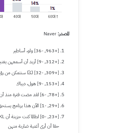
المصدر:
Naver
[+963, -36] واو، أساطير
[+312, -9] أريد أن أسمعهن يغنين Blue Rain مجددا
[+309, -32] لكنّا سنتمكن من رؤية لم شمل SES لو أن Shoo لم تفسد الأمر
[+153, -9] هول، ديباك
[+78, -6] لقد مضت فترة منذ أن رأيت لي جين
[+29, -1] الآن هذا برنامج يستحق المشاهدة
حقا أن أرى أغنية ضاربة منهن