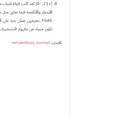
[+21, -0] لقد كانت فرقة ف
FinKL. جميعهن عملن بجد على ا
تكون مثيرة، من مفهوم الشخصيات ا
المصدر:
soompi
,
netizenbuzz