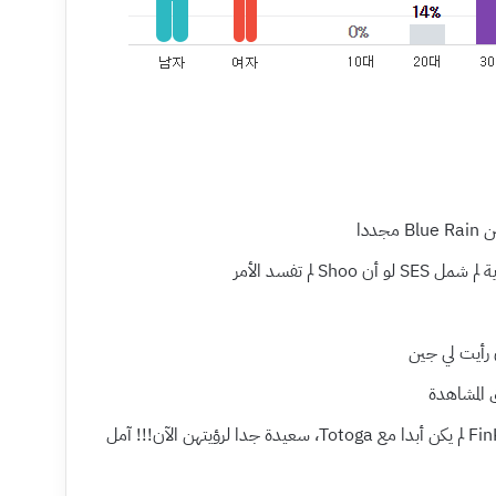
[+23, -0] لطالما كنت حزينة أن FinKL لم يكن أبدا مع Totoga، سعيدة جدا لرؤيتهن الآن!!! آمل