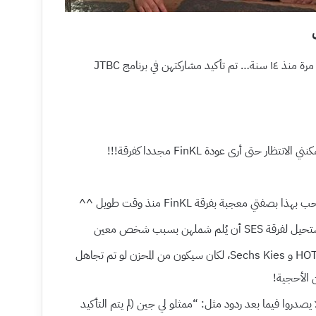
سيعاد لم شمل FinKL لأول مرة منذ ١٤ سنة… تم تأكيد مشاركتهن في برنامج JTBC
[+63, -15] بعد أن أعيد لم شمل HOT و Sechs Kies، لكان سيكون من المحزن لو تم تجاهل
أن لا يصدروا فيما بعد ردود مثل: “ممثلو لي جين (لم يتم التأكيد