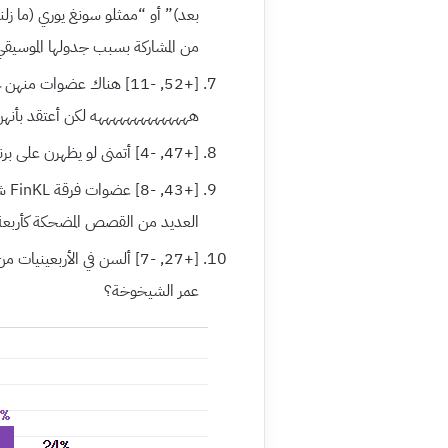
بعد)” أو “ممثلو سونغ يوري (ما زل
من المشاركة بسبب جدولها الموسيقي 
[+52, -11] هناك عضوات م
ههههههههههههههه لكن أعتقد بأنهن
[+47, -4] أتمنى لو يظهرن على برنامج “الأخوة المدركون”
[+3
العديد من القصص المضحكة كأربع
عمر الشيخوخة؟