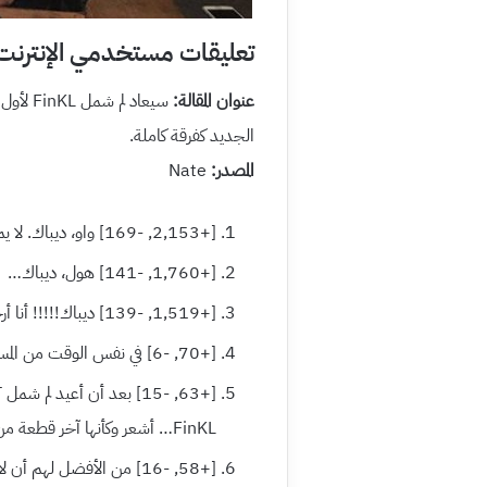
تعليقات مستخدمي الإنترنت
عنوان المقالة:
الجديد كفرقة كاملة.
المصدر:
Nate
[+2,153, -169] واو، ديباك. لا يمكنني الانتظار حتى أرى عودة FinKL مجددا كفرقة!!!
[+1,760, -141] هول، ديباك…
[+1,519, -139] ديباك!!!!! أنا أرحب بهذا بصفتي معجبة بفرقة FinKL منذ وقت طويل ^^
[+70, -6] في نفس الوقت من المستحيل لفرقة SES أن يُلم شملهن بسبب شخص معين
FinKL… أشعر وكأنها آخر قطعة من الأحجية!
[+58, -16] من الأفضل لهم 