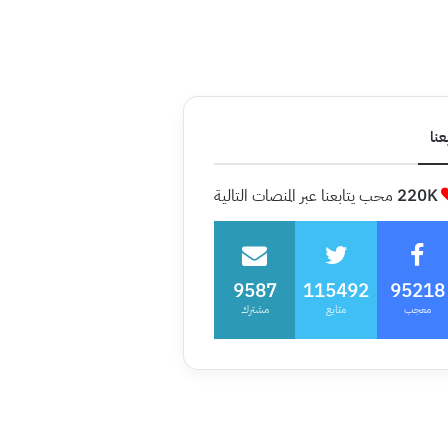
عنا
220K
محب يتابعنا عبر المنصات التالية
9587
115492
95218
معجب
متابع
مشترك