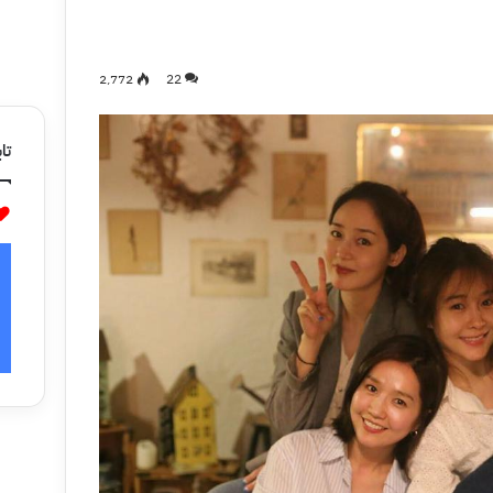
2٬772
22
تاب