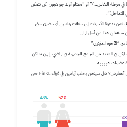
نا في مرحلة النقاش…)” أو “ممثلو أوك جو هيون (لن تتمكن
المتداخل)”.
نهن لم يقمن بدعوة الأخريات إلى حفلات زفافهن أو حضرن حتى
 سيفعلن هذا من أجل المال
4, -8] عضوات فرقة FinKL شاركن في العديد من البرامج الترفيهية في الماضي، إنهن يملكن
ة عضوات هههههه
[+27, -7] ألسن في الأربعينيات من أعمارهن؟ هل سيقمن بحلب أيامهن في فرقة FinKL حتى