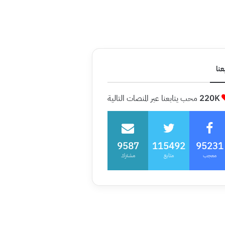
عنا
220K
محب يتابعنا عبر المنصات التالية
9587
115492
95231
معجب
متابع
مشترك