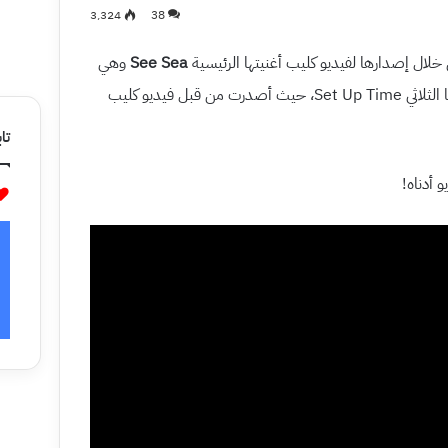
3٬324
38
See Sea
وهي
الجزء الثالث والأخير من مشروع إصداراتها الثلاثي Set Up Time، حيث أصدرت من قبل فيديو كليب
تاب
 أدناه!