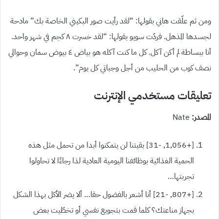
ومن ثم علّقت هاني بقولها: “لقد رأيت صور البكيني الخاصة بك” مادحة
لجسدها المذهل. فردّت سويو بقولها: “لقد خسرت ٨ كجم في شهر واحد.
أنا ببساطة لم أكن آكل. كل ما كنت آكله هو بياض ٤ بيوض سمان وحوالي
نصف كوب من الحليب من أجل وجباتي كل يوم”.
تعليقات مستخدمي الإنترنت
المصدر:
Nate
[+1,056, -31] بقيتنا لن يتمكنوا أبدا من تحمل مثل هذه
الحمية الغذائية بوظائفنا اليومية العادية لذا رجاءًا لا تحاولوا
تجربتها…
[+807, -21] أنا أشعر بالفضول حقا… ألا يضر الأكل بهذا الشكل
بجهاز مناعتك؟ كلما قمت بتجويع نفسي أو تخطّيت بعض