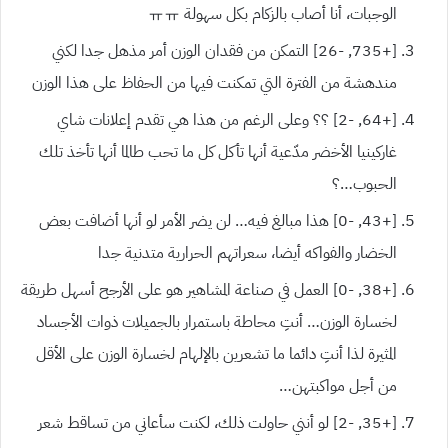
الوجبات، أنا أصاب بالزكام بكل سهولة ㅠㅠ
[+735, -26] التمكن من فقدان الوزن أمر مذهل جدا لكني
مندهشة من الفترة التي تمكنت فيها من الحفاظ على هذا الوزن
[+64, -2] ؟؟ وعلى الرغم من هذا هي تقدم إعلانات شاي
غاركينيا الأخضر مدّعية أنها تأكل كل ما تحب طالما أنها تأخذ تلك
الحبوب…؟
[+43, -0] هذا مبالغ فيه… لن يضر الأمر لو أنها أضافت بعض
الخضار والفواكه أيضا، سعراتهم الحرارية متدنية جدا
[+38, -0] العمل في صناعة المشاهير هو على الأرجح أسهل طريقة
لخسارة الوزن… أنتِ محاطة باستمرار بالجميلات ذوات الأجساد
المثيرة لذا أنتِ دائما ما تشعرين بالإلهام لخسارة الوزن على الأقل
من أجل مواكبتهن…
[+35, -2] لو أنني حاولت ذلك، لكنت سأعاني من تساقط شعر