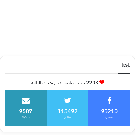
تابعنا
220K
محب يتابعنا عبر المنصات التالية
9587
115492
95210
معجب
متابع
مشترك