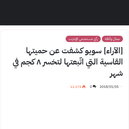
جمال وأناقة
رأي مستخدمي الإنترنت
[الآراء] سويو كشفت عن حميتها
القاسية التي اتّبعتها لتخسر ٨ كجم في
شهر
11٬173
0
2018/01/05