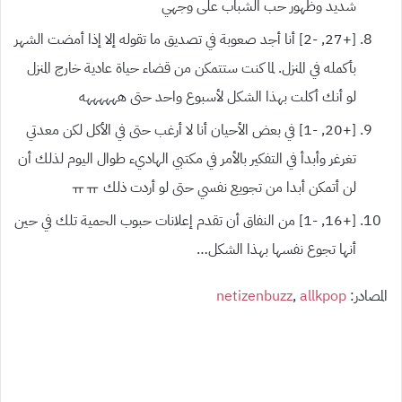
شديد وظهور حب الشباب على وجهي
[+27, -2] أنا أجد صعوبة في تصديق ما تقوله إلا إذا أمضت الشهر
بأكمله في المنزل. لما كنت ستتمكن من قضاء حياة عادية خارج المنزل
لو أنك أكلت بهذا الشكل لأسبوع واحد حتى ههههههه
[+20, -1] في بعض الأحيان أنا لا أرغب حتى في الأكل لكن معدتي
تغرغر وأبدأ في التفكير بالأمر في مكتبي الهاديء طوال اليوم لذلك أن
لن أتمكن أبدا من تجويع نفسي حتى لو أردت ذلك ㅠㅠ
[+16, -1] من النفاق أن تقدم إعلانات حبوب الحمية تلك في حين
أنها تجوع نفسها بهذا الشكل…
المصادر:
allkpop
,
netizenbuzz