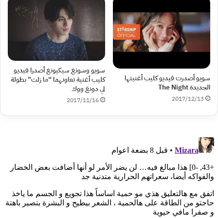
سويو وسونغ سيكيونغ أصدرا فيديو
سويو أصدرت فيديو كليب أغنيتها
كليب أغنية تعاونهما “ما زلت” بطولة
الجديدة The Night
لي دونغ ووك
2017/12/13
2017/11/16