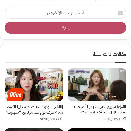
أدخل
بريدك
الإلكتروني
مقالات ذات صلة
[الآراء] سويو اعترفت بأنها أصبحت
[الآراء] سويو استعرضت منزلها المكون
تشعر بالملل بعد تفكك سيستار
من ٥ غرف نوم على برنامج “سولميت”
2018/07/13
2018/04/22