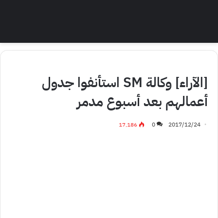
رأي مستخدمي الإنترنت
[الآراء] وكالة SM استأنفوا جدول
أعمالهم بعد أسبوع مدمر
17٬186
0
2017/12/24