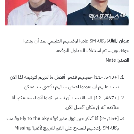
عنوان المقالة:
وكالة SM عادوا لوضعهم الطبيعي بعد أن ودعوا
جونغهيون… تم استئناف الجداول المتوقفة.
المصدر:
Nate
[+543, -11] جميعهم قدموا أفضل ما لديهم لتوديعه لذا الآن
يجب عليهم أن يعودوا لعيش حياتهم بأقصى حد ممكن
[+467, -12] الحياة يجب أن تستمر. كونوا أقوياء جميعكم، أنا
متأكدة أنه في مكان أفضل الآن.
[+15, -2] أنا أتذكر حين توفي مدير فرقة Fly to the Sky وقامت
وكالة SM بإعادتهم للمسرح على الفور للترويج لأغنية Missing