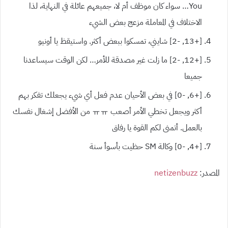
You… سواء كان موظف أم لا، جميعهم عائلة في النهاية، لذا
الاختلاف في المعاملة مزعج بعض الشيء
[+13, -2] شايني، تمسكوا ببعض أكثر. واستيقظ يا أونيو
[+12, -2] ما زلت غير مصدقة للأمر… لكن الوقت سيساعدنا
جميعا
[+6, -0] في بعض الأحيان عدم فعل أي شيء يجعلك تفكر بهم
أكثر ويجعل تخطي الأمر أصعب ㅠㅠ من الأفضل إشغال نفسك
بالعمل. أتمنى لكم القوة يا رفاق
[+4, -0] وكالة SM حظيت بأسوأ سنة
المصدر:
netizenbuzz