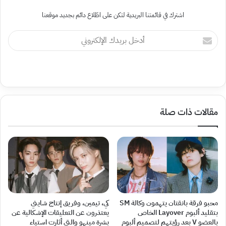
اشترك في قائمتنا البريدية لتكن على اطّلاع دائم بجديد موقعنا
أدخل
بريدك
الإلكتروني
مقالات ذات صلة
محبو فرقة بانقتان يتهمون وكالة SM
كي، تيمين، وفريق إنتاج شايني
بتقليد ألبوم Layover الخاص
يعتذرون عن التعليقات الإشكالية عن
بالعضو V بعد رؤيتهم لتصميم ألبوم
بشرة مينهو والتي أثارت استياء