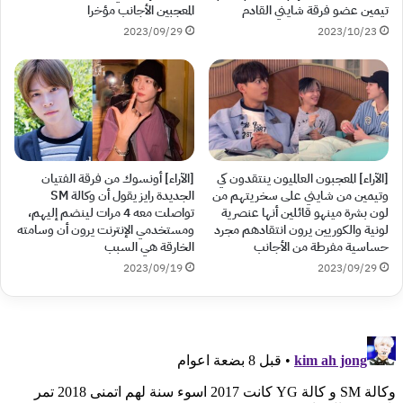
تيمين عضو فرقة شايني القادم
المعجبين الأجانب مؤخرا
2023/09/29
2023/10/23
[الآراء] المعجبون العالميون ينتقدون كي
[الآراء] أونسوك من فرقة الفتيان
وتيمين من شايني على سخريتهم من
الجديدة رايز يقول أن وكالة SM
لون بشرة مينهو قائلين أنها عنصرية
تواصلت معه 4 مرات لينضم إليهم،
لونية والكوريين يرون انتقادهم مجرد
ومستخدمي الإنترنت يرون أن وسامته
حساسية مفرطة من الأجانب
الخارقة هي السبب
2023/09/19
2023/09/29