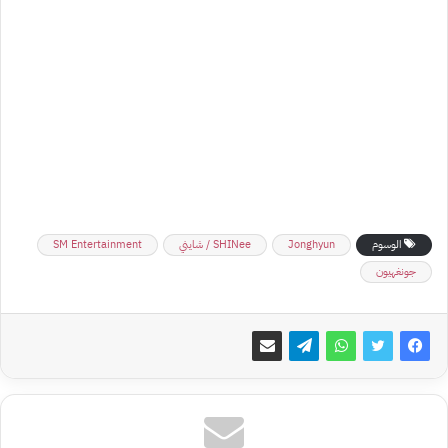
الوسوم
Jonghyun
SHINee / شايني
SM Entertainment
جونغهيون