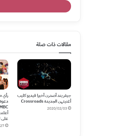
الإلكتروني
مقالات ذات صلة
جيفريند أصدرن أخيرا فيديو كليب
رأي م
أغنيتهن الجديدة Crossroads
دعوة
2020/02/03
أعلنت
على ا
/27