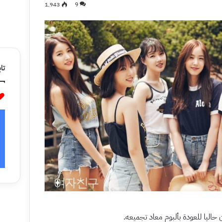
1٬943
9
تاب