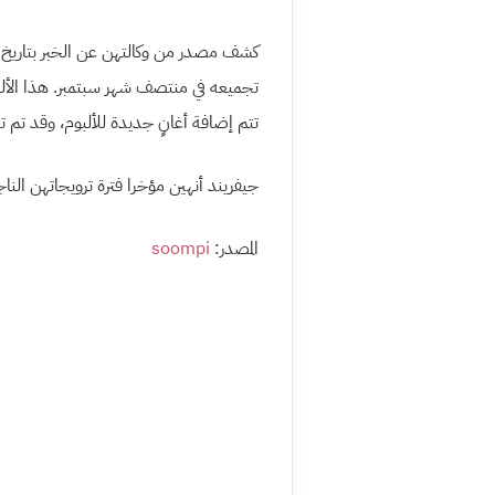
تتم إضافة أغانٍ جديدة للألبوم، وقد تم ت
جيفريند أنهين مؤخرا فترة ترويجاتهن الناجحة بألبومهن Parallel وأغنيتهن
المصدر:
soompi