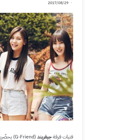
2017/08/29
فتيات فرقة
جيفريند
(G-Friend) يحضّرن حاليا للعودة بألبوم معاد تجميعه.