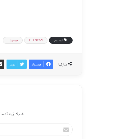
الوسوم
G-Friend
جيفريند
شاركها
فيسبوك
تويتر
اشترك في قائمتنا 
أدخل
بريدك