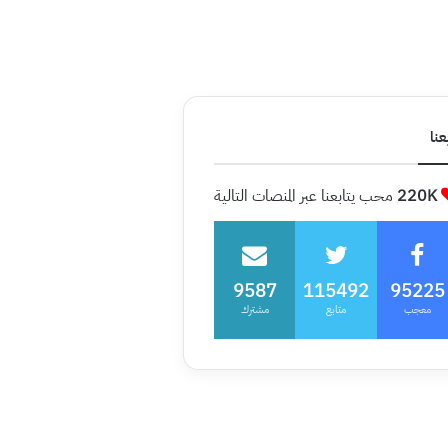
عنا
220K
محب يتابعنا عبر المنصات التالية
9587
115492
95225
معجب
متابع
مشترك