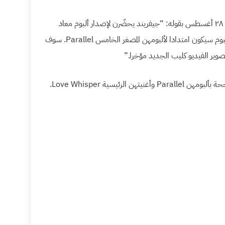
كشف مصدر من وكالتهن عن الخبر بتاريخ ٢٨ أغسطس بقوله: “جيفريند يحضّرن لإصدار ألبوم معاد
تجميعه في منتصف شهر سبتمبر. هذا الألبوم سيكون امتدادا لألبومهن المصغر الخامس Parallel. سوف
صوير الفيديو كليب الجديد مؤخرا.”
 الرئيسية Love Whisper.