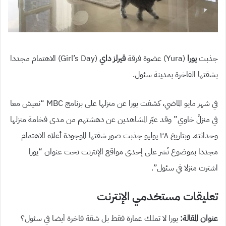
جذبت
يورا
(Yura) عضوة فرقة
قيرلز داي
(Girl’s Day) الاهتمام مجددا
بشقتها الفاخرة بمدينة سئول.
في شهر مايو الماضي، كشفت يورا عن منزلها على برنامج MBC “نعيش معا
في منزلً خاوي” وقد عبّر المشاهدين عن دهشتهم من مدى فخامة منزلها
وحداثته. وبتاريخ ٢٨ يوليو جذبت صور شقتها الموجودة أعلاه الاهتمام
مجددا بموضوع نُشر على إحدى مواقع الإنترنت تحت عنوان “يورا
اشترت منزلا في سئول”.
تعليقات مستخدمي الإنترنت
عنوان المقالة:
يورا لا تملك عمارة فقط بل شقة فاخرة أيضا في سئول؟