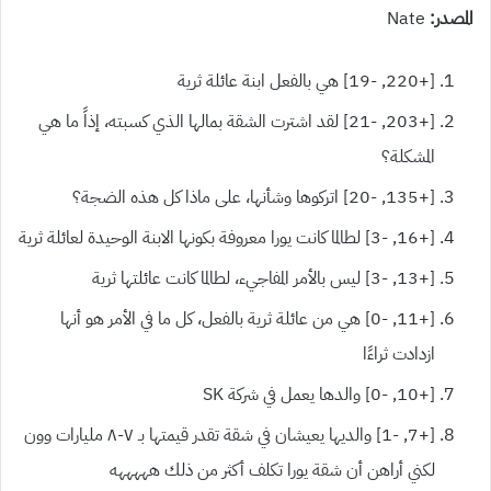
المصدر:
Nate
[+220, -19] هي بالفعل ابنة عائلة ثرية
[+203, -21] لقد اشترت الشقة بمالها الذي كسبته، إذاً ما هي
المشكلة؟
[+135, -20] اتركوها وشأنها، على ماذا كل هذه الضجة؟
[+16, -3] لطالما كانت يورا معروفة بكونها الابنة الوحيدة لعائلة ثرية
[+13, -3] ليس بالأمر المفاجيء، لطالما كانت عائلتها ثرية
[+11, -0] هي من عائلة ثرية بالفعل، كل ما في الأمر هو أنها
ازدادت ثراءًا
[+10, -0] والدها يعمل في شركة SK
[+7, -1] والديها يعيشان في شقة تقدر قيمتها بـ ٧-٨ مليارات وون
لكني أراهن أن شقة يورا تكلف أكثر من ذلك هههههه