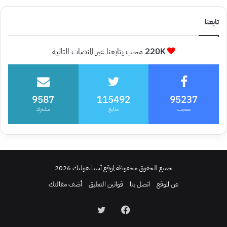
تابعنا
220K
محب يتابعنا عبر المنصات التالية
9587
115492
95237
معجب
متابع
مشترك
جميع الحقوق محفوظة لموقع آسيا هوليك 2026
عن الموقع
اتصل بنا
قوانين التعليق
أضف مقالتك
فيسبوك
تويتر