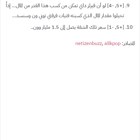
[+5, -4] لو أن قيرلز داي تمكن من كسب هذا القدر من المال… إذاً
تخيلوا مقدار المال الذي كسبنه فتيات فرقتي توني ون وسنسد…
[+5, -1] سعر تلك الشقة يصل إلى 1.5 مليار وون..
المصادر:
allkpop
,
netizenbuzz