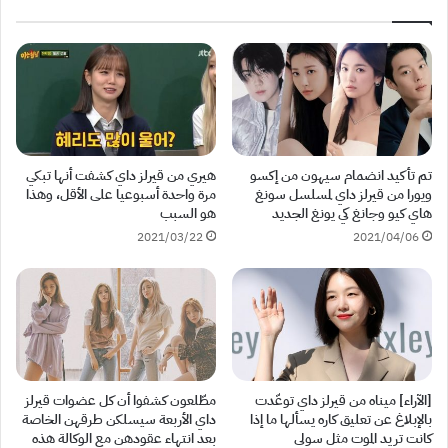
تم تأكيد انضمام سيهون من إكسو
هيري من قيرلز داي كشفت أنها تبكي
ويورا من قيرلز داي لمسلسل سونغ
مرة واحدة أسبوعيا على الأقل، وهذا
هاي كيو وجانغ كي يونغ الجديد
هو السبب
2021/03/22
2021/04/06
[الآراء] ميناه من قيرلز داي توعّدت
مطّلعون كشفوا أن كل عضوات قيرلز
بالإبلاغ عن تعليق كاره يسألها ما إذا
داي الأربعة سيسلكن طرقهن الخاصة
كانت تريد الموت مثل سولي
بعد انتهاء عقودهن مع الوكالة هذه