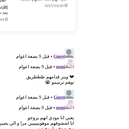
2017/03/20
[الآر
بعد 
/04