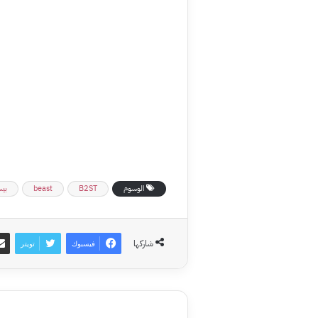
الوسوم
B2ST
beast
بي
شاركها
فيسبوك
تويتر