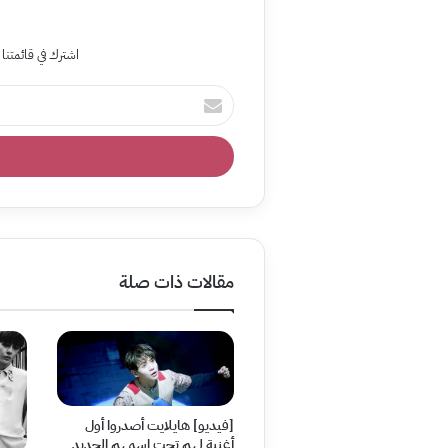
اشترك في قائمتنا 
أدخل
بريدك
الإلكتروني
مقالات ذات صلة
[فيديو] هايلايت أصدروا أول
أغنية لهم تحت اسمهم الجديد