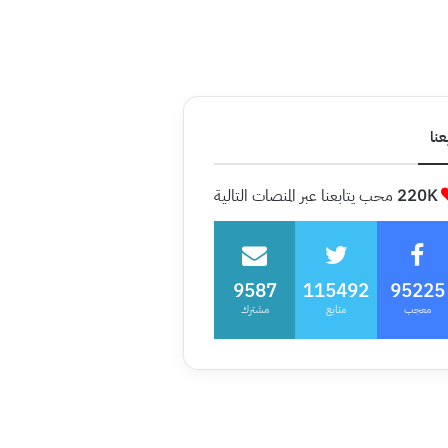
عنا
220K
محب يتابعنا عبر المنصات التالية
9587
115492
95225
معجب
متابع
مشترك