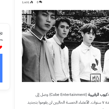
1٬631
0
تاب
 كيوب الرفيهية
(Cube Entertainment) وصل إلى
نهايته بتاريخ ١٥ أكتوبر والذي كان صالحا لمدة ٧ سنوات. الأعضاء الخمسة الحاليين لن يقوموا بتجديد