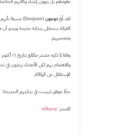
عقودهم بل ينوون إنشاء وكالتهم الخاصة 
لقد لمّح
دوجون
(Doojoon) مسبقا
الفرقة ستحظى يبداية جديدة ويبدو أن هذ
ومعجبيهم.
وفقا لما ذك
والاهتمام بهم لكن الأعضاء يرغبون في 
الإستقلال عن الوكالة.
حظّ موفق لبيست في بدايتهم الجديدة!
المصدر:
allkpop