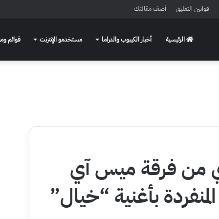
قوانين التعليق
أضف مقالتك
الرئيسية
أخبار الكيبوب والدراما
مستخدمو الإنترنت
قوائم ومو
 +١٩] فاي من فرقة ميس آي
المنفردة بأغنية “خيال”