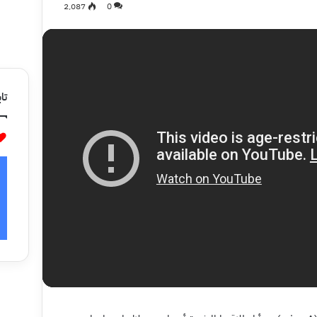
2٬087
0
تاب