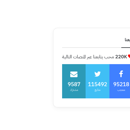
عنا
220K
محب يتابعنا عبر المنصات التالية
9587
115492
95218
معجب
متابع
مشترك