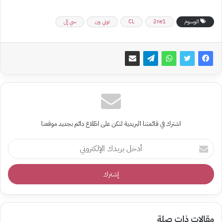
الوسوم
2ne1
CL
توني ون
سي إل
اشترك في قائمتنا البريدية لتكن على اطّلاع دائم بجديد موقعنا
أدخل
بريدك
الإلكتروني
مقالات ذات صلة