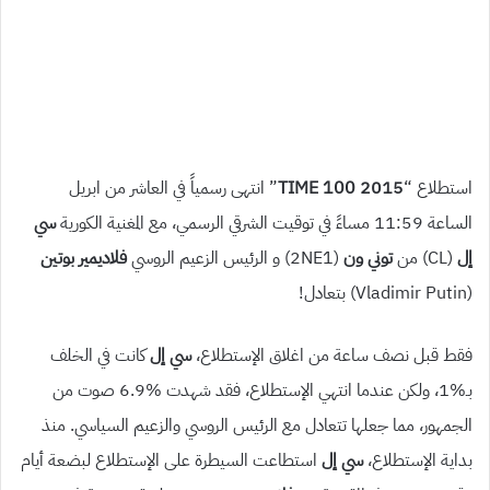
استطلاع “
2015 TIME 100
” انتهى رسمياً في العاشر من ابريل
الساعة 11:59 مساءً في توقيت الشرقي الرسمي، مع المغنية الكورية
سي
إل
(CL) من
توني ون
(2NE1) و الرئيس الزعيم الروسي
فلاديمير بوتين
(Vladimir Putin) بتعادل!
فقط قبل نصف ساعة من اغلاق الإستطلاع،
سي إل
كانت في الخلف
بـ%1، ولكن عندما انتهي الإستطلاع، فقد شهدت %6.9 صوت من
الجمهور، مما جعلها تتعادل مع الرئيس الروسي والزعيم السياسي. منذ
بداية الإستطلاع،
سي إل
استطاعت السيطرة على الإستطلاع لبضعة أيام