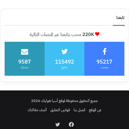
تابعنا
220K
محب يتابعنا عبر المنصات التالية
9587
115492
95217
معجب
متابع
مشترك
جميع الحقوق محفوظة لموقع آسيا هوليك 2026
عن الموقع
اتصل بنا
قوانين التعليق
أضف مقالتك
فيسبوك
تويتر