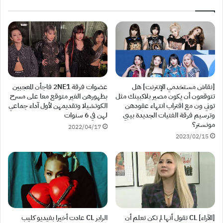
[نقاش مستخدمي الإنترنت] هل
عضوات فرقة 2NE1 فاجأن المعجبين
تتوقعون أن يكون مصير بلاكبينك مثل
بظهورهن الغير متوقع معا على مسرح
توني ون مع اقتراب انتهاء عقودهن
الكوتشيلا وتقديمهن لأول آداء جماعي
وترسيم فرقة الفتيات الجديدة بيبي
لهن في 6 سنوات
مونستر؟
2022/04/17
2023/02/15
[الآراء] CL تقول أنها لم تكن تعلم أن
الرابر CL عادت أخيرا بفيديو كليب