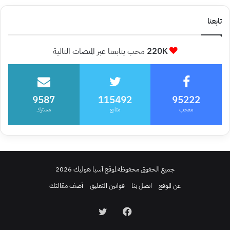
تابعنا
220K
محب يتابعنا عبر المنصات التالية
9587
115492
95222
معجب
متابع
مشترك
جميع الحقوق محفوظة لموقع آسيا هوليك 2026
عن الموقع
اتصل بنا
قوانين التعليق
أضف مقالتك
فيسبوك
تويتر