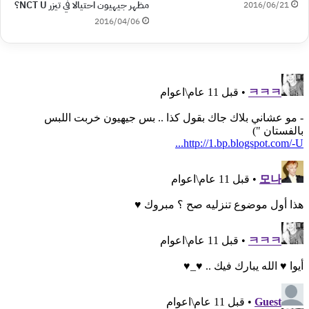
مظهر جيهيون احتيالا في تيزر NCT U؟
2016/06/21
2016/04/06