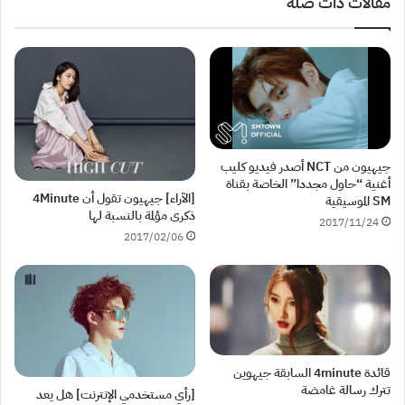
مقالات ذات صلة
جيهيون من NCT أصدر فيديو كليب
أغنية “حاول مجددا” الخاصة بقناة
[الآراء] جيهيون تقول أن 4Minute
SM الموسيقية
ذكرى مؤلمة بالنسبة لها
2017/11/24
2017/02/06
قائدة 4minute السابقة جيهوين
تترك رسالة غامضة
[رأي مستخدمي الإنترنت] هل يعد