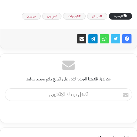
الوسوم
#سي ال
#فورمينت
توني ون
جيهيون
اشترك في قائمتنا البريدية لتكن على اطّلاع دائم بجديد موقعنا
أدخل
بريدك
الإلكتروني