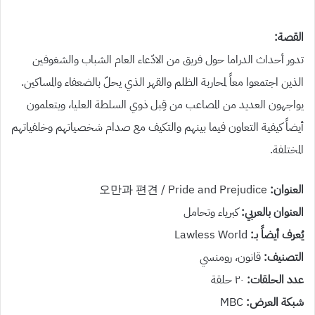
القصة:
تدور أحداث الدراما حول فريق من الادّعاء العام الشباب والشغوفين
الذين اجتمعوا معاً لمحاربة الظلم والقهر الذي يحلّ بالضعفاء والمساكين.
يواجهون العديد من المصاعب من قِبل ذوي السلطة العليا، ويتعلمون
أيضاً كيفية التعاون فيما بينهم والتكيف مع صدام شخصياتهم وخلفياتهم
المختلفة.
العنوان:
오만과 편견 / Pride and Prejudice
العنوان بالعربي:
كبرياء وتحامل
يُعرف أيضاً بـ:
Lawless World
التصنيف:
قانون، رومنسي
عدد الحلقات:
٢٠ حلقة
شبكة العرض:
MBC