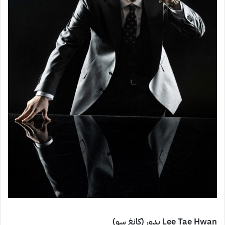
Lee Tae Hwan بدور (كانغ سو)