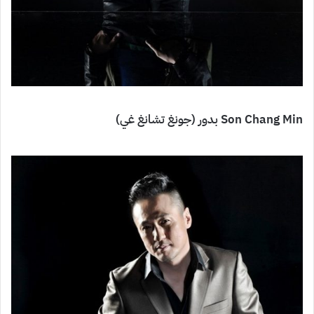
Son Chang Min بدور (جونغ تشانغ غي)