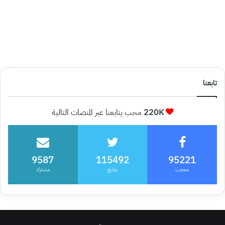
تابعنا
220K
محب يتابعنا عبر المنصات التالية
9587
115492
95221
معجب
متابع
مشترك