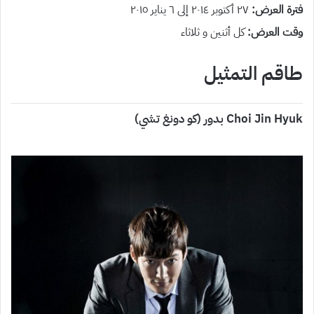
فترة العرض:
٢٧ أكتوبر ٢٠١٤ إلى ٦ يناير ٢٠١٥
وقت العرض:
كل أثنين و ثلاثاء
طاقم التمثيل
Choi Jin Hyuk بدور (كو دونغ تشي)