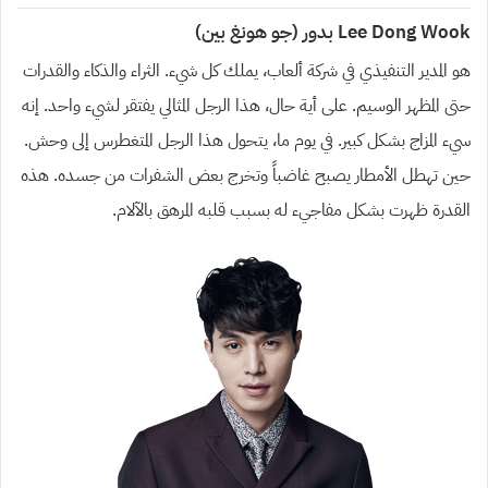
Lee Dong Wook بدور (جو هونغ بين)
هو المدير التنفيذي في شركة ألعاب، يملك كل شيء. الثراء والذكاء والقدرات
حتى المظهر الوسيم. على أية حال، هذا الرجل المثالي يفتقر لشيء واحد. إنه
سيء المزاج بشكل كبير. في يوم ما، يتحول هذا الرجل المتغطرس إلى وحش.
حين تهطل الأمطار يصبح غاضباً وتخرج بعض الشفرات من جسده. هذه
القدرة ظهرت بشكل مفاجيء له بسبب قلبه المرهق بالآلام.