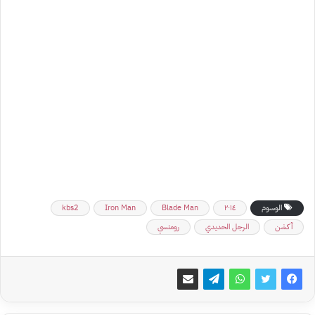
الوسوم
٢٠١٤
Blade Man
Iron Man
kbs2
آكشن
الرجل الحديدي
رومنسي