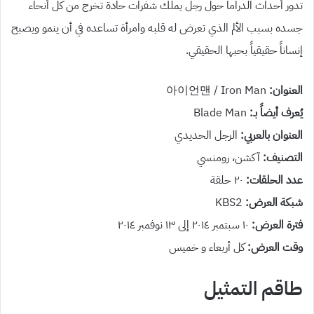
تدور أحداث الدراما حول رجل يملك شفرات حادة تخرج من كل أنحاء
جسده بسبب الألم الذي تعرض له قلبه وامرأة تساعده في أن ينمو ويصبح
إنساناً حقيقياً بحبها الحقيقي.
العنوان:
아이언맨 / Iron Man
يُعرف أيضاً بـ:
Blade Man
العنوان بالعربي:
الرجل الحديدي
التصنيف:
آكشن، رومنسي
عدد الحلقات:
٢٠ حلقة
شبكة العرض:
KBS2
فترة العرض:
١٠ سبتمبر ٢٠١٤ إلى ١٣ نوفمبر ٢٠١٤
وقت العرض:
كل أربعاء و خميس
طاقم التمثيل